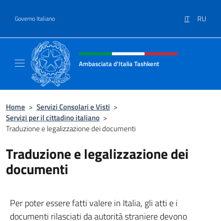
Salta al contenuto
IT
RU
Governo Italiano
Intestazione sito, social e menù
Ambasciata d'Italia Tashkent
Il nuovo sito Ambasciata d'Italia a Tashkent
Home
>
Servizi Consolari e Visti
>
Servizi per il cittadino italiano
>
Traduzione e legalizzazione dei documenti
Traduzione e legalizzazione dei
documenti
Per poter essere fatti valere in Italia, gli atti e i
documenti rilasciati da autorità straniere devono