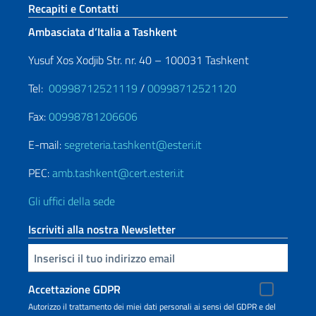
Sezione footer
Recapiti e Contatti
Ambasciata d’Italia a Tashkent
Yusuf Xos Xodjib Str. nr. 40 – 100031 Tashkent
Tel:
00998712521119
/
00998712521120
Fax:
00998781206606
E-mail:
segreteria.tashkent@esteri.it
PEC:
amb.tashkent@cert.esteri.it
Gli uffici della sede
Iscriviti alla nostra Newsletter
Inserisci la tua email
Accettazione GDPR
Autorizzo il trattamento dei miei dati personali ai sensi del GDPR e del