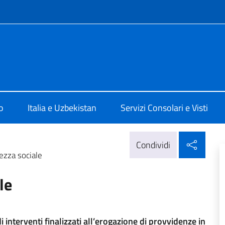
e menù
 Tashkent
o
Italia e Uzbekistan
Servizi Consolari e Visti
Condi
Condividi
ezza sociale
le
i interventi finalizzati all’erogazione di provvidenze in