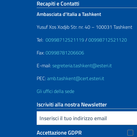
Sezione footer
Recapiti e Contatti
Ambasciata d’Italia a Tashkent
Yusuf Xos Xodjib Str. nr. 40 – 100031 Tashkent
Tel:
00998712521119
/
00998712521120
Fax:
00998781206606
E-mail:
segreteria.tashkent@esteri.it
PEC:
amb.tashkent@cert.esteri.it
Gli uffici della sede
Iscriviti alla nostra Newsletter
Inserisci la tua email
Accettazione GDPR