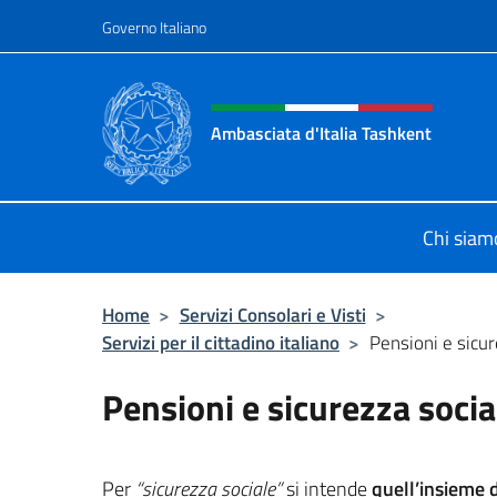
Salta al contenuto
Governo Italiano
Intestazione sito, social 
Ambasciata d'Italia Tashkent
Il nuovo sito Ambasciata d'Italia a
Chi siam
Home
>
Servizi Consolari e Visti
>
Servizi per il cittadino italiano
>
Pensioni e sicur
Pensioni e sicurezza socia
Per
“sicurezza sociale”
si intende
quell’insieme d