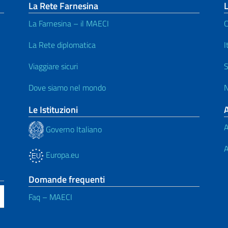
La Rete Farnesina
L
La Farnesina – il MAECI
C
La Rete diplomatica
I
Viaggiare sicuri
S
Dove siamo nel mondo
N
Le Istituzioni
A
Governo Italiano
A
Europa.eu
Domande frequenti
Faq – MAECI