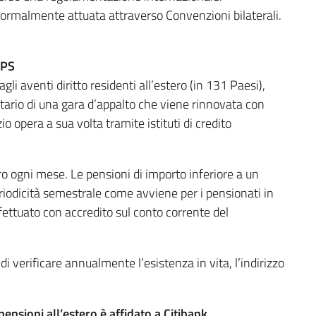
normalmente attuata attraverso Convenzioni bilaterali.
NPS
li aventi diritto residenti all’estero (in 131 Paesi),
catario di una gara d’appalto che viene rinnovata con
o opera a sua volta tramite istituti di credito
ro ogni mese. Le pensioni di importo inferiore a un
riodicità semestrale come avviene per i pensionati in
ffettuato con accredito sul conto corrente del
i verificare annualmente l’esistenza in vita, l’indirizzo
ensioni all’estero è affidato a Citibank
.