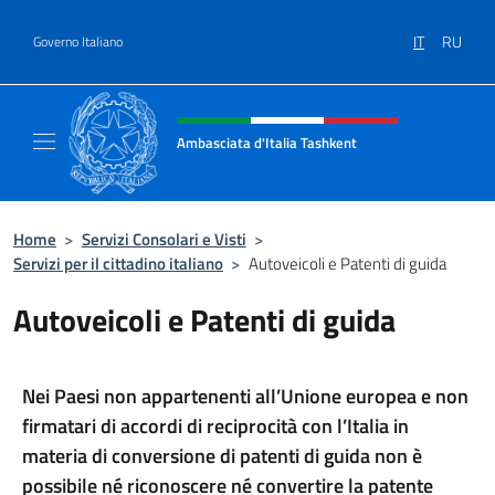
Salta al contenuto
IT
RU
Governo Italiano
Intestazione sito, social e menù
Ambasciata d'Italia Tashkent
Il nuovo sito Ambasciata d'Italia a Tashkent
Home
>
Servizi Consolari e Visti
>
Servizi per il cittadino italiano
>
Autoveicoli e Patenti di guida
Autoveicoli e Patenti di guida
Nei Paesi non appartenenti all’Unione europea e non
firmatari di accordi di reciprocità con l’Italia in
materia di conversione di patenti di guida non è
possibile né riconoscere né convertire la patente