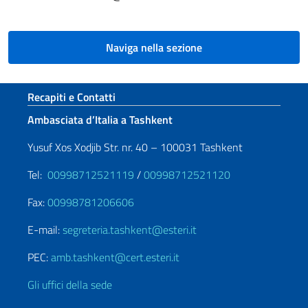
Naviga nella sezione
Sezione footer
Recapiti e Contatti
Ambasciata d’Italia a Tashkent
Yusuf Xos Xodjib Str. nr. 40 – 100031 Tashkent
Tel:
00998712521119
/
00998712521120
Fax:
00998781206606
E-mail:
segreteria.tashkent@esteri.it
PEC:
amb.tashkent@cert.esteri.it
Gli uffici della sede