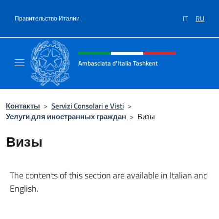
Перейти к содержанию
IT
RU
Правительство Италии
Шапка сайта, соцсети и ме
Ambasciata d'Italia Tashkent
Il nuovo sito Ambasciata d'Italia a Tashkent
Контакты
>
Servizi Consolari e Visti
>
Услуги для иностранных граждан
>
Визы
Визы
The contents of this section are available in Italian and
English.