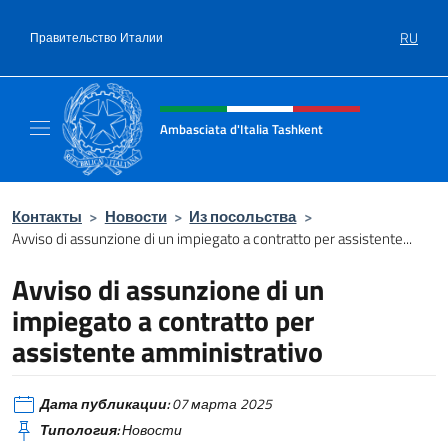
Перейти к содержанию
RU
Правительство Италии
Шапка сайта, соцсети и ме
Ambasciata d'Italia Tashkent
Il nuovo sito Ambasciata d'Italia a Tashkent
Контакты
>
Новости
>
Из посольства
>
Avviso di assunzione di un impiegato a contratto per assistente...
Avviso di assunzione di un
impiegato a contratto per
assistente amministrativo
Дата публикации:
07 марта 2025
Типология:
Новости