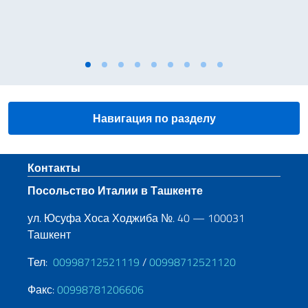
Навигация по разделу
Нижний колонтитул
Контакты
Посольство Италии в Ташкенте
ул. Юсуфа Хоса Ходжиба №. 40 — 100031
Ташкент
Тел:
00998712521119
/
00998712521120
Факс:
00998781206606